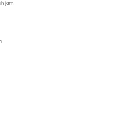
uh jam.
n