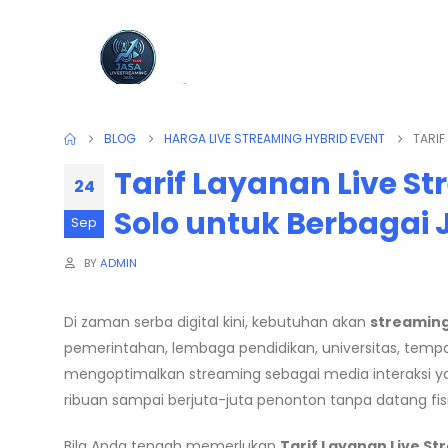
BLOG
HARGA LIVE STREAMING HYBRID EVENT
TARIF
Tarif Layanan Live St
24
Solo untuk Berbagai 
Sep
BY
ADMIN
Di zaman serba digital kini, kebutuhan akan
streamin
pemerintahan, lembaga pendidikan, universitas, tempat
mengoptimalkan streaming sebagai media interaksi yan
ribuan sampai berjuta-juta penonton tanpa datang fisi
Bila Anda tengah memerlukan
Tarif Layanan Live S