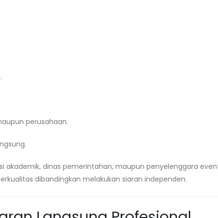
.
maupun perusahaan.
ngsung.
tansi akademik, dinas pemerintahan, maupun penyelenggara even
kualitas dibandingkan melakukan siaran independen.
iaran Langsung Profesional