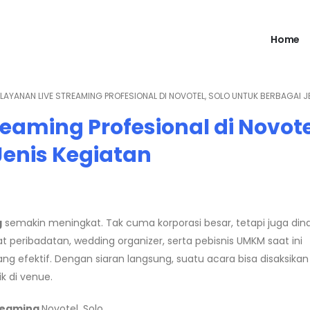
Home
 LAYANAN LIVE STREAMING PROFESIONAL DI NOVOTEL, SOLO UNTUK BERBAGAI J
reaming Profesional di Novote
Jenis Kegiatan
g
semakin meningkat. Tak cuma korporasi besar, tetapi juga din
 peribadatan, wedding organizer, serta pebisnis UMKM saat ini
g efektif. Dengan siaran langsung, suatu acara bisa disaksikan
k di venue.
treaming
Novotel, Solo