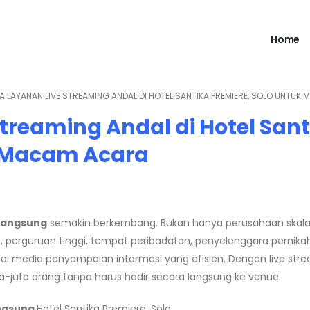
Home
 LAYANAN LIVE STREAMING ANDAL DI HOTEL SANTIKA PREMIERE, SOLO UNTU
treaming Andal di Hotel Sant
k Macam Acara
 langsung
semakin berkembang. Bukan hanya perusahaan skala
 perguruan tinggi, tempat peribadatan, penyelenggara pernikah
i media penyampaian informasi yang efisien. Dengan live stre
ta-juta orang tanpa harus hadir secara langsung ke venue.
angsung
Hotel Santika Premiere, Solo