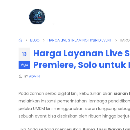
BLOG
HARGA LIVE STREAMING HYBRID EVENT
HARGA
Harga Layanan Live S
13
Premiere, Solo untu
Agu
BY
ADMIN
Pada zaman serba digital kini, kebutuhan akan
siaran
melainkan instansi pemerintahan, lembaga pendidikan,
pelaku UMKM kini menggunakan siaran langsung sebaga
sebuah event bisa disaksikan oleh ribuan hingga berju
Jika Anda sedang memerlukan
Biaya Jasa Siaran L