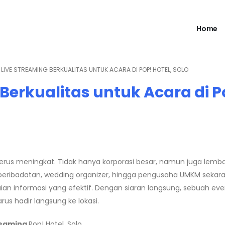
Home
 LIVE STREAMING BERKUALITAS UNTUK ACARA DI POP! HOTEL, SOLO
Berkualitas untuk Acara di P
erus meningkat. Tidak hanya korporasi besar, namun juga lemb
eribadatan, wedding organizer, hingga pengusaha UMKM sekar
n informasi yang efektif. Dengan siaran langsung, sebuah ev
rus hadir langsung ke lokasi.
reaming
Pop! Hotel, Solo