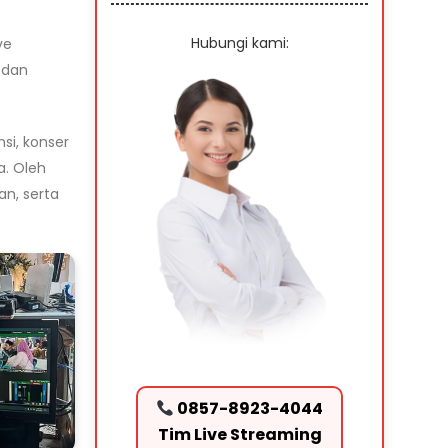
Hubungi kami:
ve
 dan
i, konser
a. Oleh
an, serta
0857-8923-4044
Tim Live Streaming