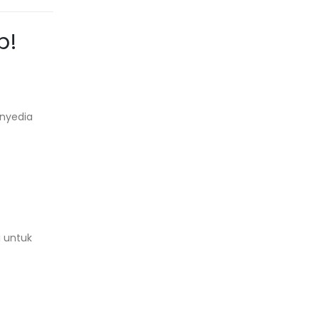
p!
enyedia
i untuk