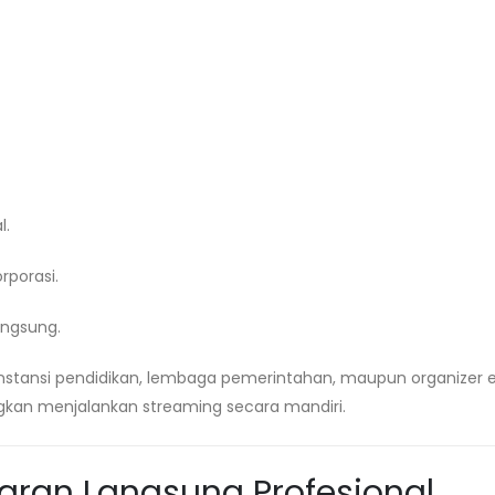
l.
rporasi.
angsung.
 instansi pendidikan, lembaga pemerintahan, maupun organizer e
gkan menjalankan streaming secara mandiri.
iaran Langsung Profesional