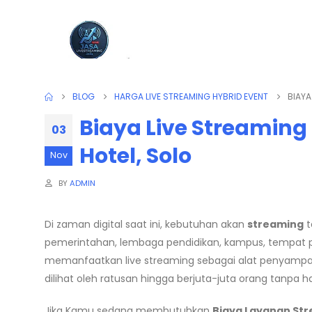
BLOG
HARGA LIVE STREAMING HYBRID EVENT
BIAYA
Biaya Live Streaming 
03
Hotel, Solo
Nov
BY
ADMIN
Di zaman digital saat ini, kebutuhan akan
streaming
t
pemerintahan, lembaga pendidikan, kampus, tempat p
memanfaatkan live streaming sebagai alat penyampaia
dilihat oleh ratusan hingga berjuta-juta orang tanpa ha
Jika Kamu sedang membutuhkan
Biaya Layanan St