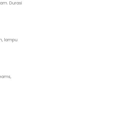
jam. Durasi
n, lampu
Teams,