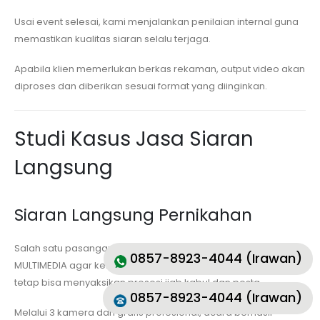
Usai event selesai, kami menjalankan penilaian internal guna
memastikan kualitas siaran selalu terjaga.
Apabila klien memerlukan berkas rekaman, output video akan
diproses dan diberikan sesuai format yang diinginkan.
Studi Kasus Jasa Siaran
Langsung
Siaran Langsung Pernikahan
Salah satu pasangan pengantin menggunakan layanan MKVS
0857-8923-4044 (Irawan)
MULTIMEDIA agar keluarga yang berada di mancanegara
tetap bisa menyaksikan prosesi ijab kabul dan pesta.
0857-8923-4044 (Irawan)
Melalui 3 kamera dan grafis profesional, acara berhasil