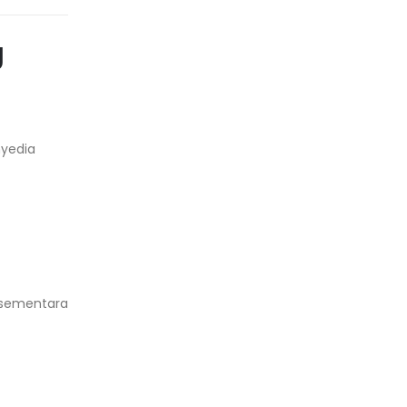
g
nyedia
, sementara