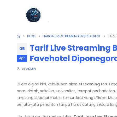
BLOG
HARGA LIVE STREAMING HYBRID EVENT
TARIF
Tarif Live Streaming 
05
Favehotel Diponegor
Apr
BY
ADMIN
Di era digital kini, kebutuhan akan
streaming
terus me
pemerintah, sekolah, universitas, tempat peribadatan
langsung sebagai media komunikasi yang efisien. Melal
berjuta-juta penonton tanpa harus datang secara lan
Jika Anda saat ini memerlukan
Tarif Jasa Live Stre