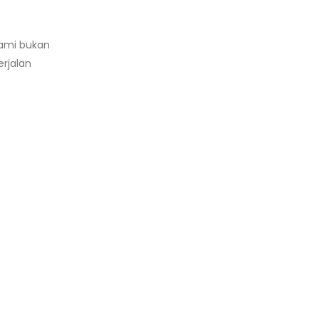
Kami bukan
rjalan