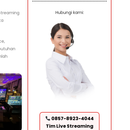
Hubungi kami:
streaming
ta
ce,
ebutuhan
mlah
0857-8923-4044
Tim Live Streaming