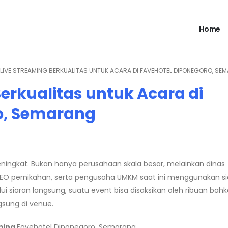
Home
 LIVE STREAMING BERKUALITAS UNTUK ACARA DI FAVEHOTEL DIPONEGORO, SE
Berkualitas untuk Acara di
o, Semarang
ningkat. Bukan hanya perusahaan skala besar, melainkan dinas
, EO pernikahan, serta pengusaha UMKM saat ini menggunakan s
ui siaran langsung, suatu event bisa disaksikan oleh ribuan bah
gsung di venue.
aming
Favehotel Diponegoro, Semarang