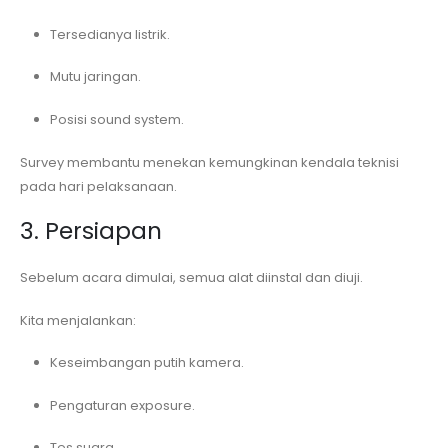
Tersedianya listrik.
Mutu jaringan.
Posisi sound system.
Survey membantu menekan kemungkinan kendala teknisi
pada hari pelaksanaan.
3. Persiapan
Sebelum acara dimulai, semua alat diinstal dan diuji.
Kita menjalankan:
Keseimbangan putih kamera.
Pengaturan exposure.
Tes suara.