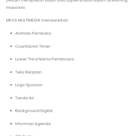
Desain merupakan salah satu aspek krusial dalam streaming
masa kini.
MKVS MULTIMEDIA menawarkan:
Animasi Pembuka.
Countdown Timer.
Lower Third Nama Pembicara.
Teks Berjalan.
Logo Sponsor.
Tanda Air.
Background Digital.
Informasi Agenda.