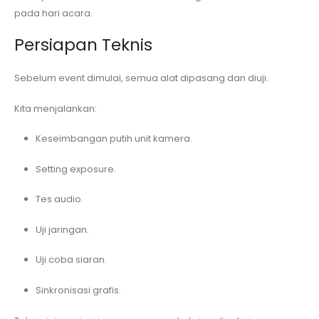
pada hari acara.
Persiapan Teknis
Sebelum event dimulai, semua alat dipasang dan diuji.
Kita menjalankan:
Keseimbangan putih unit kamera.
Setting exposure.
Tes audio.
Uji jaringan.
Uji coba siaran.
Sinkronisasi grafis.