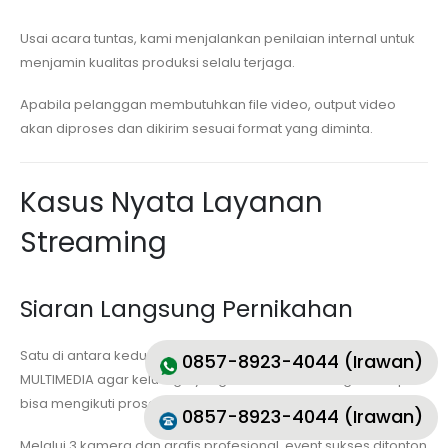
Usai acara tuntas, kami menjalankan penilaian internal untuk
menjamin kualitas produksi selalu terjaga.
Apabila pelanggan membutuhkan file video, output video
akan diproses dan dikirim sesuai format yang diminta.
Kasus Nyata Layanan
Streaming
Siaran Langsung Pernikahan
Satu di antara kedua pengantin memakai jasa MKVS
0857-8923-4044 (Irawan)
MULTIMEDIA agar keluarga yang berada di luar negeri tetap
bisa mengikuti prosesi akad dan pesta.
0857-8923-4044 (Irawan)
Melalui 3 kamera dan grafis profesional, event sukses ditonton