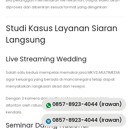
Bila pelanggan memerlukan file rekaman, output video akan
diproses dan diberikan sesuai format yang diinginkan.
Studi Kasus Layanan Siaran
Langsung
Live Streaming Wedding
Salah satu kedua mempelai memakai jasa MKVS MULTIMEDIA
agar keluarga yang berada di mancanegara tetap dapat
menyaksikan rangkaian akad dan resepsi.
Dengan 3 kamera dan grafis profesional, acara sukses
0857-8923-4044 (Irawan)
ditonton oleh ratusan pemirsa dengan serempak tanpa
kendala.
0857-8923-4044 (Irawan)
Seminar Daring Nasional