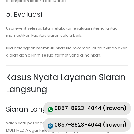
ditampilkan secara berkualitas.
5. Evaluasi
Usai event selesai, kita melakukan evaluasi internal untuk
memastikan kualitas siaran selalu baik.
Bila pelanggan membutuhkan file rekaman, output video akan
diolah dan dikirim sesuai format yang diinginkan.
Kasus Nyata Layanan Siaran
Langsung
Siaran Langsung Pernikahan
0857-8923-4044 (Irawan)
Salah satu pasangan pengantin menggunakan jasa MKVS
0857-8923-4044 (Irawan)
MULTIMEDIA agar keluarga yang tinggal di mancanegara