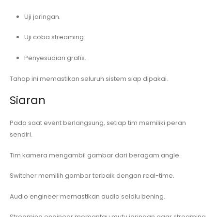
Uji jaringan.
Uji coba streaming.
Penyesuaian grafis.
Tahap ini memastikan seluruh sistem siap dipakai.
Siaran
Pada saat event berlangsung, setiap tim memiliki peran
sendiri.
Tim kamera mengambil gambar dari beragam angle.
Switcher memilih gambar terbaik dengan real-time.
Audio engineer memastikan audio selalu bening.
Streaming engineer memantau mutu jaringan agar streaming