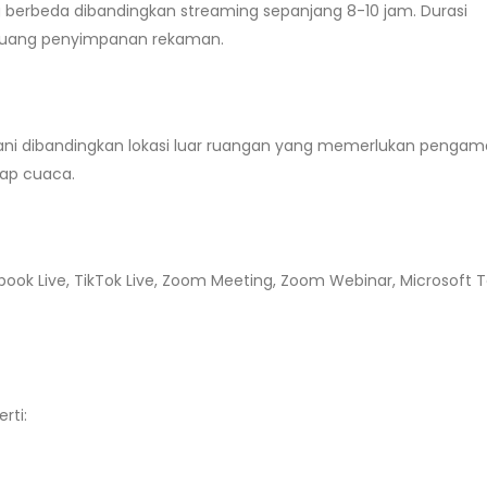
berbeda dibandingkan streaming sepanjang 8-10 jam. Durasi
a ruang penyimpanan rekaman.
ani dibandingkan lokasi luar ruangan yang memerlukan penga
dap cuaca.
ook Live, TikTok Live, Zoom Meeting, Zoom Webinar, Microsoft 
rti: