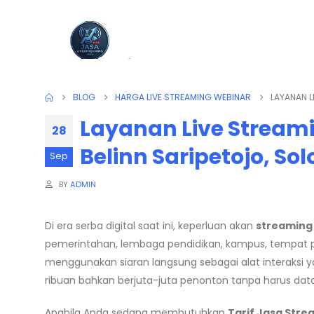
BLOG
HARGA LIVE STREAMING WEBINAR
LAYANAN L
Layanan Live Stream
28
Belinn Saripetojo, So
Sep
BY
ADMIN
Di era serba digital saat ini, keperluan akan
streaming
pemerintahan, lembaga pendidikan, kampus, tempat pe
menggunakan siaran langsung sebagai alat interaksi ya
ribuan bahkan berjuta-juta penonton tanpa harus data
Apabila Anda sedang membutuhkan
Tarif Jasa Str