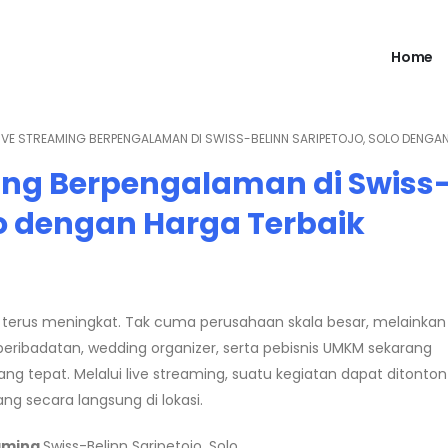
Home
IVE STREAMING BERPENGALAMAN DI SWISS-BELINN SARIPETOJO, SOLO DENGA
ing Berpengalaman di Swiss
lo dengan Harga Terbaik
terus meningkat. Tak cuma perusahaan skala besar, melainkan 
ribadatan, wedding organizer, serta pebisnis UMKM sekarang
ng tepat. Melalui live streaming, suatu kegiatan dapat ditonton
ng secara langsung di lokasi.
eaming
Swiss-Belinn Saripetojo, Solo