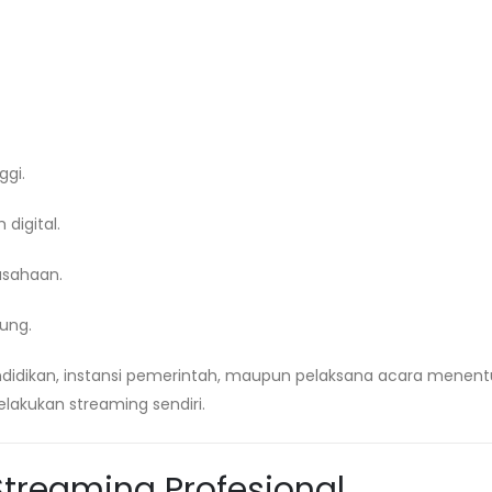
ggi.
digital.
usahaan.
ung.
endidikan, instansi pemerintah, maupun pelaksana acara menen
lakukan streaming sendiri.
treaming Profesional