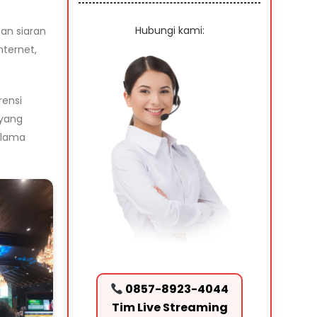
Hubungi kami:
an siaran
nternet,
rensi
 yang
 lama
0857-8923-4044
Tim Live Streaming