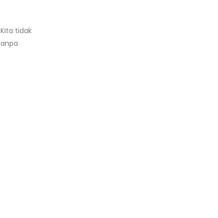
ita tidak
tanpa