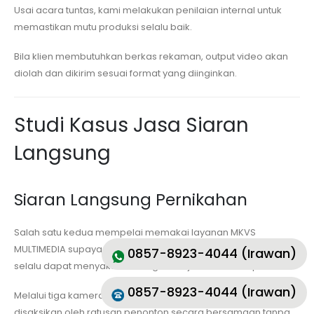
Usai acara tuntas, kami melakukan penilaian internal untuk
memastikan mutu produksi selalu baik.
Bila klien membutuhkan berkas rekaman, output video akan
diolah dan dikirim sesuai format yang diinginkan.
Studi Kasus Jasa Siaran
Langsung
Siaran Langsung Pernikahan
Salah satu kedua mempelai memakai layanan MKVS
MULTIMEDIA supaya keluarga yang tinggal di mancanegara
0857-8923-4044 (Irawan)
selalu dapat menyaksikan rangkaian ijab kabul dan pesta.
0857-8923-4044 (Irawan)
Melalui tiga kamera dan grafis berkualitas, acara berhasil
disaksikan oleh ratusan penonton secara bersamaan tanpa