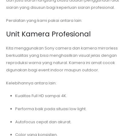
dari jasa siaran langsung biasa adalah penggunaan alat
siaran yang disusun bagi keperluan siaran profesional.
Peralatan yang kami pakai antara lain:
Unit Kamera Profesional
Kita menggunakan Sony camera dan kamera mirrorless
berkualitas yang bisa menghasilkan visual jelas dengan
reproduksi warna yang natural. Kamera ini amat cocok
digunakan bagi event indoor maupun outdoor.
Kelebihannya antara lain:
Kualitas Full HD sampai 4K.
Performa baik pada situasi low light.
Autofocus cepat dan akurat.
Color yang konsisten.