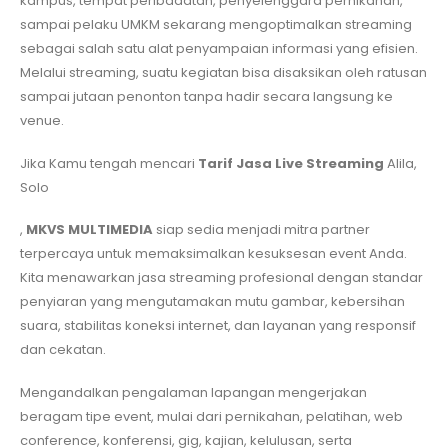
kampus, tempat peribadatan, penyelenggara pernikahan,
sampai pelaku UMKM sekarang mengoptimalkan streaming
sebagai salah satu alat penyampaian informasi yang efisien.
Melalui streaming, suatu kegiatan bisa disaksikan oleh ratusan
sampai jutaan penonton tanpa hadir secara langsung ke
venue.
Jika Kamu tengah mencari
Tarif Jasa Live Streaming
Alila,
Solo
,
MKVS MULTIMEDIA
siap sedia menjadi mitra partner
terpercaya untuk memaksimalkan kesuksesan event Anda.
Kita menawarkan jasa streaming profesional dengan standar
penyiaran yang mengutamakan mutu gambar, kebersihan
suara, stabilitas koneksi internet, dan layanan yang responsif
dan cekatan.
Mengandalkan pengalaman lapangan mengerjakan
beragam tipe event, mulai dari pernikahan, pelatihan, web
conference, konferensi, gig, kajian, kelulusan, serta