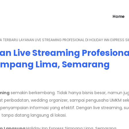
Home
 TERBARU LAYANAN LIVE STREAMING PROFESIONAL DI HOLIDAY INN EXPRESS 
n Live Streaming Profesional
 Simpang Lima, Semarang
aming
semakin berkembang. Tidak hanya bisnis besar, namun ju
pat peribadatan, wedding organizer, sampai pengusaha UMKM se
penyampaian informasi yang efektif. Dengan live streaming, su
 tanpa datang langsung di lokasi.
an Langsung
Holiday Inn Express Simpang Lima, Semarang