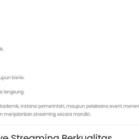
k.
pun bisnis.
a langsung.
 akademik, instansi pemerintah, maupun pelaksana event mene
an menjalankan streaming secara mandiri.
ve Streaming Berkualitas