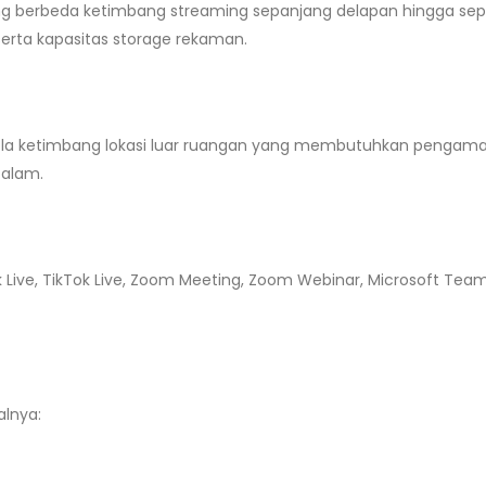
ang berbeda ketimbang streaming sepanjang delapan hingga sep
rta kapasitas storage rekaman.
la ketimbang lokasi luar ruangan yang membutuhkan pengama
 alam.
k Live, TikTok Live, Zoom Meeting, Zoom Webinar, Microsoft Tea
lnya: