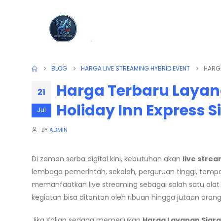
BLOG
HARGA LIVE STREAMING HYBRID EVENT
HARGA
Harga Terbaru Layana
21
Holiday Inn Express
Jul
BY
ADMIN
Di zaman serba digital kini, kebutuhan akan
live stre
lembaga pemerintah, sekolah, perguruan tinggi, tem
memanfaatkan live streaming sebagai salah satu alat 
kegiatan bisa ditonton oleh ribuan hingga jutaan orang
Jika Kalian sedang memerlukan
Harga Layanan Siar