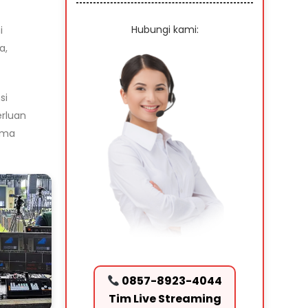
Hubungi kami:
i
a,
si
erluan
lama
0857-8923-4044
Tim Live Streaming