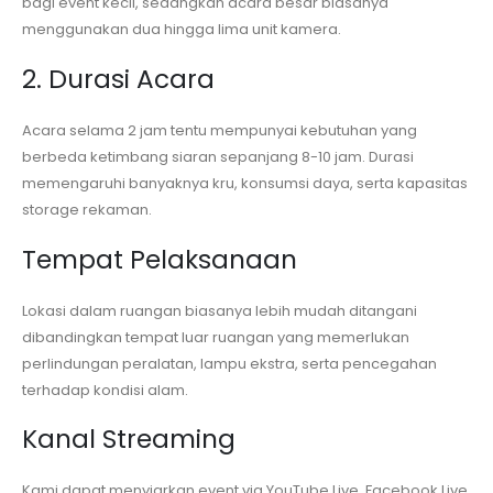
bagi event kecil, sedangkan acara besar biasanya
menggunakan dua hingga lima unit kamera.
2. Durasi Acara
Acara selama 2 jam tentu mempunyai kebutuhan yang
berbeda ketimbang siaran sepanjang 8-10 jam. Durasi
memengaruhi banyaknya kru, konsumsi daya, serta kapasitas
storage rekaman.
Tempat Pelaksanaan
Lokasi dalam ruangan biasanya lebih mudah ditangani
dibandingkan tempat luar ruangan yang memerlukan
perlindungan peralatan, lampu ekstra, serta pencegahan
terhadap kondisi alam.
Kanal Streaming
Kami dapat menyiarkan event via YouTube Live, Facebook Live,