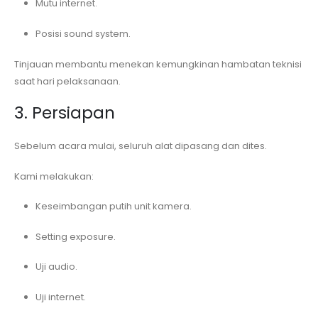
Mutu internet.
Posisi sound system.
Tinjauan membantu menekan kemungkinan hambatan teknisi
saat hari pelaksanaan.
3. Persiapan
Sebelum acara mulai, seluruh alat dipasang dan dites.
Kami melakukan:
Keseimbangan putih unit kamera.
Setting exposure.
Uji audio.
Uji internet.