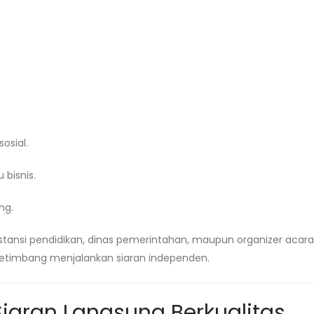
osial.
bisnis.
ng.
tansi pendidikan, dinas pemerintahan, maupun organizer acara 
ketimbang menjalankan siaran independen.
iaran Langsung Berkualitas