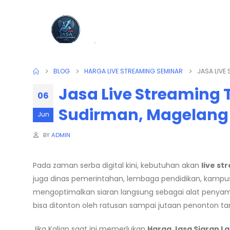
BLOG
HARGA LIVE STREAMING SEMINAR
JASA LIVE
Jasa Live Streaming T
06
Sudirman, Magelang 
Jun
BY
ADMIN
Pada zaman serba digital kini, kebutuhan akan
live st
juga dinas pemerintahan, lembaga pendidikan, kampus
mengoptimalkan siaran langsung sebagai alat penyampa
bisa ditonton oleh ratusan sampai jutaan penonton tanpa
Jika Kalian saat ini memerlukan
Harga Jasa Siaran 