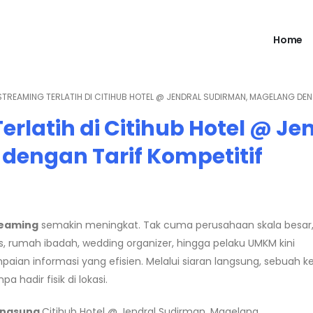
Home
 STREAMING TERLATIH DI CITIHUB HOTEL @ JENDRAL SUDIRMAN, MAGELANG DEN
erlatih di Citihub Hotel @ Je
dengan Tarif Kompetitif
reaming
semakin meningkat. Tak cuma perusahaan skala besa
, rumah ibadah, wedding organizer, hingga pelaku UMKM kini
ian informasi yang efisien. Melalui siaran langsung, sebuah k
 hadir fisik di lokasi.
Langsung
Citihub Hotel @ Jendral Sudirman, Magelang