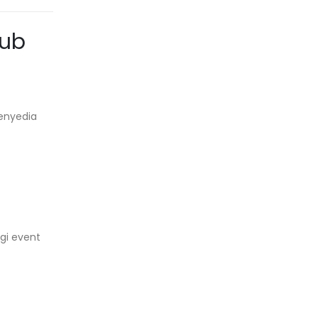
hub
enyedia
gi event