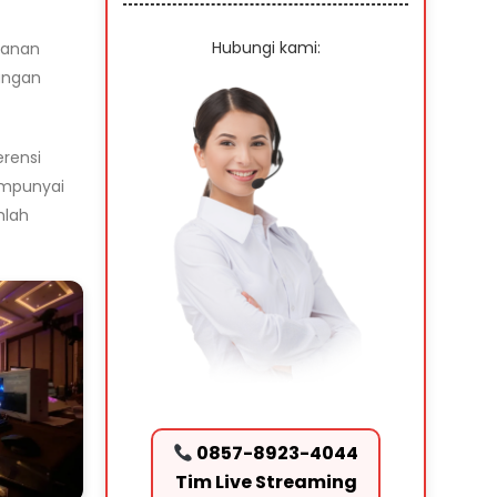
Hubungi kami:
yanan
ungan
rensi
empunyai
mlah
0857-8923-4044
Tim Live Streaming