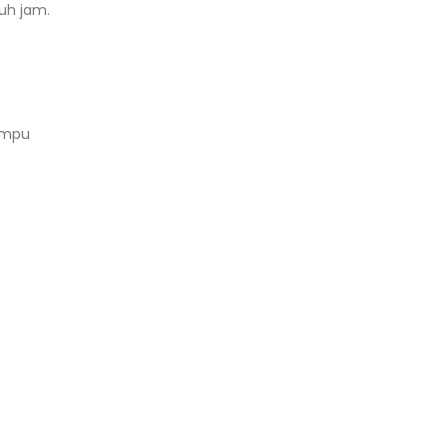
uh jam.
ampu