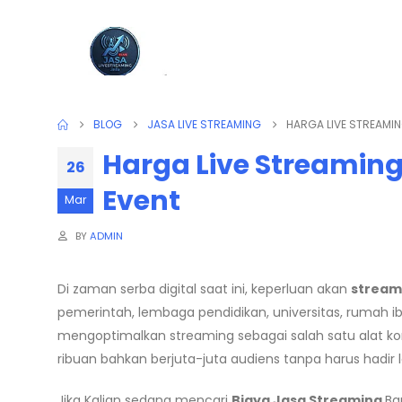
BLOG
JASA LIVE STREAMING
HARGA LIVE STREAMI
Harga Live Streamin
26
Event
Mar
BY
ADMIN
Di zaman serba digital saat ini, keperluan akan
stream
pemerintah, lembaga pendidikan, universitas, rumah 
mengoptimalkan streaming sebagai salah satu alat komu
ribuan bahkan berjuta-juta audiens tanpa harus hadir l
Jika Kalian sedang mencari
Biaya Jasa Streaming
Ba