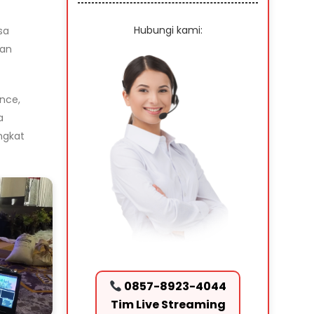
Hubungi kami:
sa
gan
nce,
a
ngkat
0857-8923-4044
Tim Live Streaming