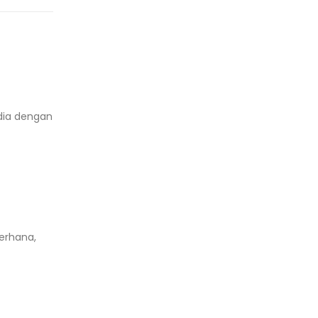
dia dengan
erhana,