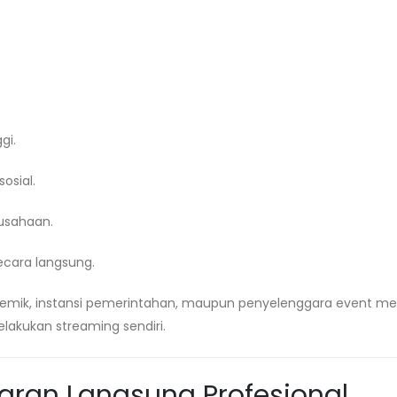
gi.
osial.
usahaan.
cara langsung.
akademik, instansi pemerintahan, maupun penyelenggara event 
lakukan streaming sendiri.
iaran Langsung Profesional