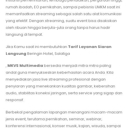
instansi pemerintahan, lembaga pendidikan, perguruan tinggi,
rumah ibadah, EO pernikahan, sampai pebisnis UMKM saat ini
memanfaatkan streaming sebagai salah satu alat komunikasi
yang efektif. Dengan streaming, suatu event bisa disaksikan
oleh ribuan hingga berjuta-juta orang tanpa harus hadir
langsung di tempat.
Jika Kamu saat ini membutuhkan
Tarif Layanan Siaran
Langsung
Beringin Hotel, Salatiga
,
MKVS Multimedia
bersedia menjadi mitra mitra paling
andal guna menyukseskan keberhasilan acara Anda. Kita
menyediakan jasa live streaming profesional dengan
penyiaran yang menekankan kualitas gambar, kebersihan
audio, stabilitas koneksi jaringan, serta service yang sigap dan
responsif.
Berbekal pengalaman lapangan menangani macam-macam
jenis event, terutama pernikahan, seminar, webinar,
konferensi internasional, konser musik, kajian, wisuda, sampai