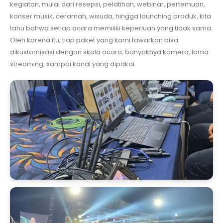
kegiatan, mulai dari resepsi, pelatihan, webinar, pertemuan,
konser musik, ceramah, wisuda, hingga launching produk, kita
tahu bahwa setiap acara memiliki keperluan yang tidak sama.
Oleh karena itu, tiap paket yang kami tawarkan bisa
dikustomisasi dengan skala acara, banyaknya kamera, lama
streaming, sampai kanal yang dipakai.