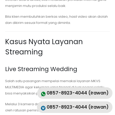
menjamin mutu produksi selalu baik.
Bila klien membutuhkan berkas video, hasil video akan diolah
dan dikirim sesuai format yang diminta.
Kasus Nyata Layanan
Streaming
Live Streaming Wedding
Salah satu pasangan mempelai memakai layanan MKVS
MULTIMEDIA agar keluarga yang tinggal di luar negeri selalu
0857-8923-4044 (Irawan)
bisa menyaksikan prosesi akad dan resepsi.
Melalui 3 kamera dan grafis berkualitas, acara sukses ditonton
0857-8923-4044 (Irawan)
oleh ratusan pemirsa dengan bersamaan tanpa kendala.